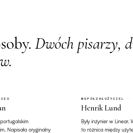
osoby.
Dwóch pisarzy, 
ów.
 CEO
WSPÓŁZAŁOŻYCIEL · 
an
Henrik Lund
 portugalskim
Były inżynier w Linear. 
im. Napisała oryginalny
to różnica między użyt