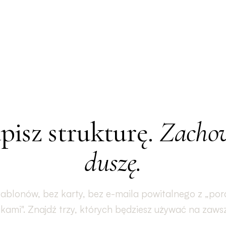
pisz strukturę.
Zacho
duszę.
zablonów, bez karty, bez e-maila powitalnego z „por
ikami". Znajdź trzy, których będziesz używać na zaws