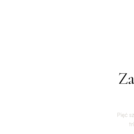
Za
Pięć s
tr