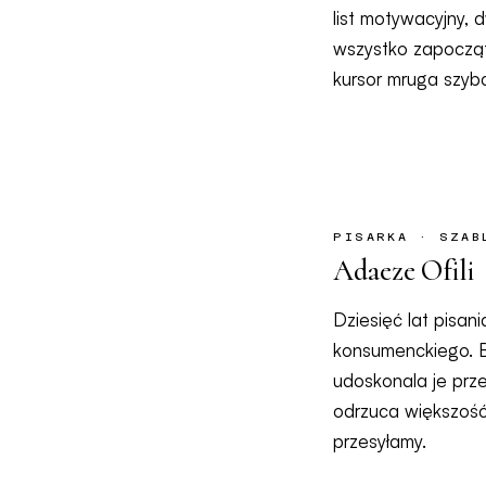
list motywacyjny, d
wszystko zapocząt
kursor mruga szybci
PISARKA · SZAB
Adaeze Ofili
Dziesięć lat pisan
konsumenckiego. B
udoskonala je prze
odrzuca większość
przesyłamy.