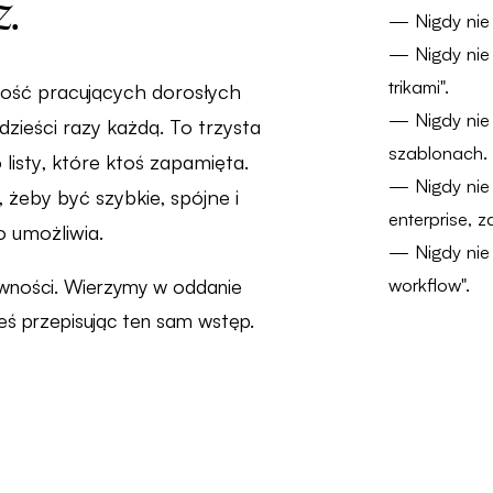
z.
— Nigdy nie
— Nigdy nie 
trikami".
zość pracujących dorosłych
— Nigdy nie
zieści razy każdą. To trzysta
szablonach.
 listy, które ktoś zapamięta.
— Nigdy nie 
, żeby być szybkie, spójne i
enterprise, z
o umożliwia.
— Nigdy nie
workflow".
ywności. Wierzymy w oddanie
eś przepisując ten sam wstęp.