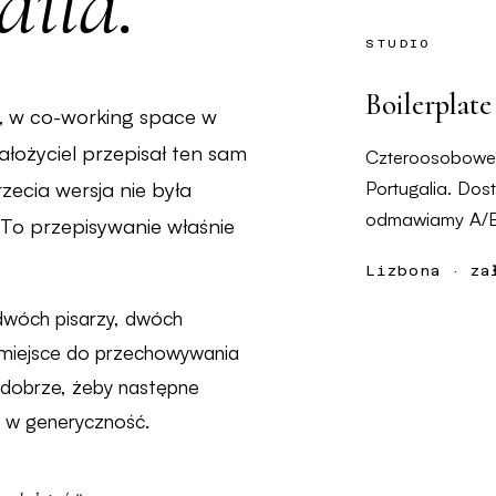
ila.
STUDIO
Boilerplate
u, w co-working space w
założyciel przepisał ten sam
Czteroosobowe 
Portugalia. Dos
rzecia wersja nie była
odmawiamy A/B-
 To przepisywanie właśnie
Lizbona · za
wóch pisarzy, dwóch
 miejsce do przechowywania
ś dobrze, żeby następne
a w generyczność.