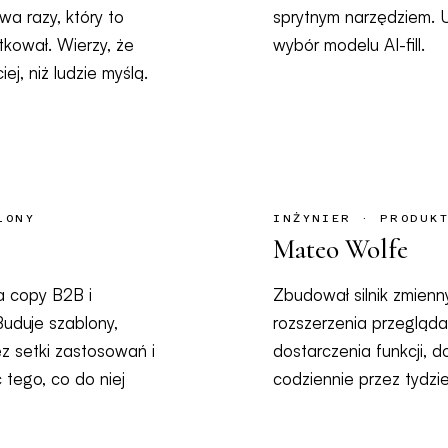
wa razy, który to
sprytnym narzędziem. U
kował. Wierzy, że
wybór modelu AI-fill.
ej, niż ludzie myślą.
LONY
INŻYNIER · PRODUK
Mateo Wolfe
ia copy B2B i
Zbudował silnik zmienn
uduje szablony,
rozszerzenia przegląd
z setki zastosowań i
dostarczenia funkcji, d
 tego, co do niej
codziennie przez tydzi