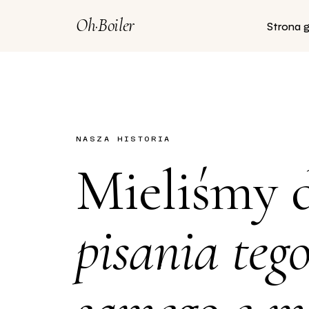
Oh
·
Boiler
Strona 
NASZA HISTORIA
Mieliśmy 
pisania teg