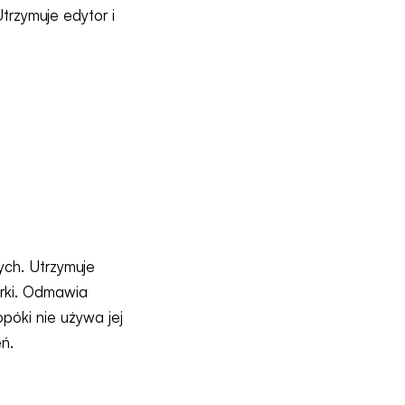
trzymuje edytor i
T
ych. Utrzymuje
arki. Odmawia
opóki nie używa jej
eń.