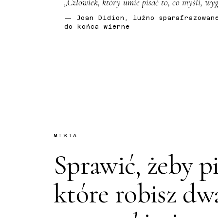
„Człowiek, który umie pisać to, co myśli, wyg
— Joan Didion, luźno sparafrazowan
do końca wierne
MISJA
Sprawić, żeby pi
które robisz dw