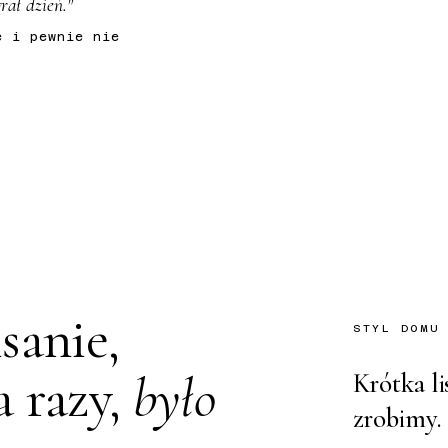
rał dzień."
e i pewnie nie
sanie,
STYL DOMU
a razy,
było
Krótka li
zrobimy.