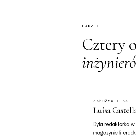
LUDZIE
Cztery 
inżynier
ZAŁOŻYCIELKA ·
Luísa Castell
Była redaktorka w
magazynie literack