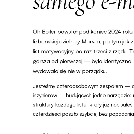
samego e-ma
Oh Boiler powstał pod koniec 2024 rok
lizbońskiej dzielnicy Marvila, po tym jak 
list motywacyjny po raz trzeci z rzędu. T
gorsza od pierwszej — była identyczna.
wydawało się nie w porządku.
Jesteśmy czteroosobowym zespołem — d
inżynierów — budujących jedno narzędzie:
struktury każdego listu, który już napisałe
czterdzieści poszło szybciej bez popadani