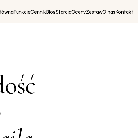
główna
Funkcje
Cennik
Blog
Starcia
Oceny
Zestaw
O nas
Kontakt
dość
o